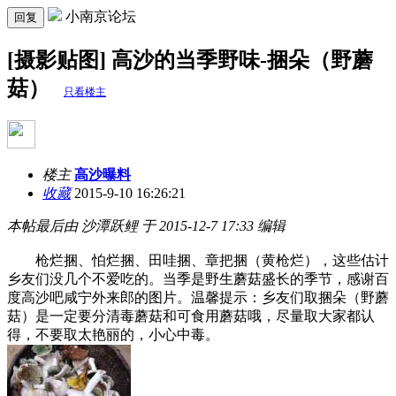
小南京论坛
回复
[摄影贴图] 高沙的当季野味-捆朵（野蘑
菇）
只看楼主
楼主
高沙曝料
收藏
2015-9-10 16:26:21
本帖最后由 沙潭跃鲤 于 2015-12-7 17:33 编辑
枪烂捆、怕烂捆、田哇捆、章把捆（黄枪烂），这些估计
乡友们没几个不爱吃的。当季是野生蘑菇盛长的季节，感谢百
度高沙吧咸宁外来郎的图片。温馨提示：乡友们取捆朵（野蘑
菇）是一定要分清毒蘑菇和可食用蘑菇哦，尽量取大家都认
得，不要取太艳丽的，小心中毒。