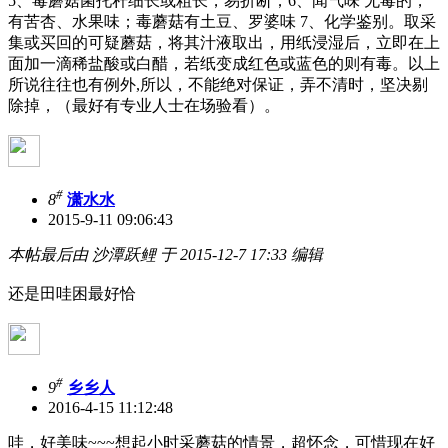
5、毒蘑菇菌托秆细长或粗长，易折断；6、闻气味 无毒的，
有苦杏、水果味；毒蘑菇有土豆、罗婆味 7、化学鉴别。取采
集或买回的可疑蘑菇，将其汁液取出，用纸浸湿后，立即在上
面加一滴稀盐酸或白醋，若纸变成红色或蓝色的则有毒。以上
所说往往也有例外,所以，不能绝对保证，弄不清时，坚决剔
除掉，（最好有专业人士在场验看）。
#
8
潇水水
2015-9-11 09:06:43
本帖最后由 沙潭跃鲤 于 2015-12-7 17:33 编辑
还是田哇困最好恰
#
9
乡乡人
2016-4-15 11:12:48
哇，好美味~~~想起小时采蘑菇的情景，超怀念，可惜现在好