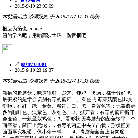
2015-9-10 23:03:09
本帖最后由 沙潭跃鲤 于 2015-12-7 17:33 编辑
捆应为箘也,[/quote]
箘为学名吧，用咱高沙土话，偕音捆吧
#
7
gasnv-01001
2015-9-10 23:19:37
本帖最后由 沙潭跃鲤 于 2015-12-7 17:33 编辑
新摘的野蘑菇，味道很鲜，炒肉、炖鸡、煲汤，都十分好吃。
最要紧的是学会识别有毒的蘑菇 1、看色 有毒蘑菇颜色比较
鲜艳，有红、绿、金黄、粉红、白、黑、青紫色等；无毒蘑菇
多为咖啡色、淡紫色、灰红色、 2、撕开看：有毒的蘑菇撕开
会变色，一般呈紫褐色； 3、看形状 无毒蘑菇的菌盖较平，伞
面平滑，菌面上无轮，，有毒的菌盖中央呈凸状，形状怪异，
菌面厚实板硬，像小伞一样，； 4、毒蘑菇菌盖上有肉瘤；