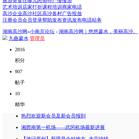
旅游
美食
住哪儿
民俗
特产
慢慢游
艺术培训
店家打折
课程培训
商家电话
高沙企业
高沙社区
高沙各村
广告投放
注册会员
会员登录
帮助
发布资讯
发布电话
站务
湖南高沙网
»
小南京论坛
›
湖南高沙网｜悠悠蓼水，美丽高沙。
九曲蓼水
管理员
2816
积分
907
帖子
10
精华
热烈欢迎新会员及新会员报到
湘西南第一机场------武冈机场最新进展
【游记原创】新疆是个好地方--未完待续