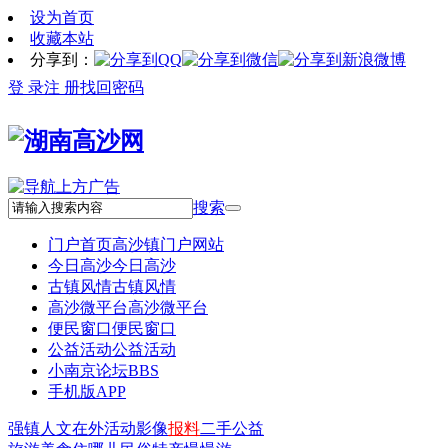
设为首页
收藏本站
分享到：
登 录
注 册
找回密码
搜索
门户首页
高沙镇门户网站
今日高沙
今日高沙
古镇风情
古镇风情
高沙微平台
高沙微平台
便民窗口
便民窗口
公益活动
公益活动
小南京论坛
BBS
手机版APP
强镇
人文
在外
活动
影像
报料
二手
公益