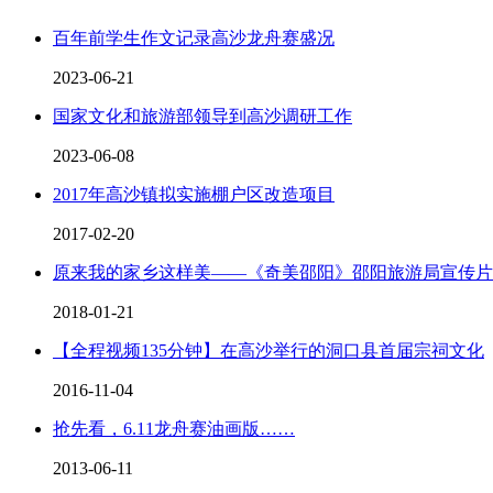
百年前学生作文记录高沙龙舟赛盛况
2023-06-21
国家文化和旅游部领导到高沙调研工作
2023-06-08
2017年高沙镇拟实施棚户区改造项目
2017-02-20
原来我的家乡这样美——《奇美邵阳》邵阳旅游局宣传片
2018-01-21
【全程视频135分钟】在高沙举行的洞口县首届宗祠文化
2016-11-04
抢先看，6.11龙舟赛油画版……
2013-06-11