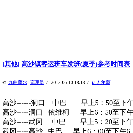
[其他]
高沙镇客运班车发班(夏季)参考时间表
©
九曲蓼水
管理员
/ 2013-06-10 18:13 /
0 人收藏
高沙
------
洞口
中巴
早上
5
：
50
至下
高沙
-----
洞口
依维柯
早上
6
：
50
至下
高沙
-----
武冈
中巴
早上
5
：
20
至下
武冈-----高沙 中巴 早上6：00至下午