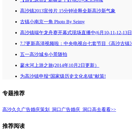
高沙镇2013宣传片 15分钟诠释全新高沙新气象
古镇小南京一角 Photo By Seimy
高沙镇端午龙舟赛开幕式现场直播中(6月10-11-12-13日
7.7更新高清视频啦：中央电视台七套节目《高沙古镇
五一高沙城乡小景随拍
蓼水河上游之旅(2014年10月2日更新）
为高沙镇申报“国家级历史文化名镇”献策!
专题推荐
高沙久久广告婚庆策划_洞口广告婚庆_洞口高
去看看>>
推荐阅读