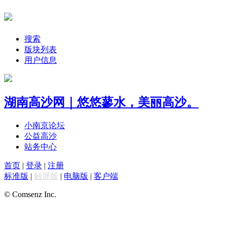
搜索
版块列表
用户信息
湖南高沙网｜悠悠蓼水，美丽高沙。
小南京论坛
公益高沙
站务中心
首页
|
登录
|
注册
标准版
|
触屏版
|
电脑版
|
客户端
© Comsenz Inc.