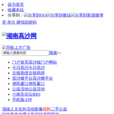
设为首页
收藏本站
分享到：
登 录
注 册
找回密码
搜索
门户首页
高沙镇门户网站
今日高沙
今日高沙
古镇风情
古镇风情
高沙微平台
高沙微平台
便民窗口
便民窗口
公益活动
公益活动
小南京论坛
BBS
手机版APP
强镇
人文
在外
活动
影像
报料
二手
公益