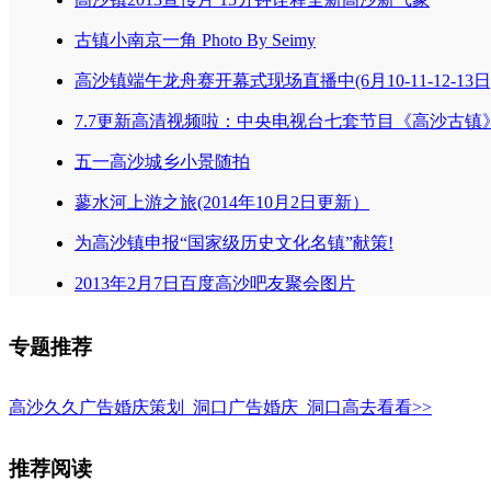
古镇小南京一角 Photo By Seimy
高沙镇端午龙舟赛开幕式现场直播中(6月10-11-12-13日
7.7更新高清视频啦：中央电视台七套节目《高沙古镇
五一高沙城乡小景随拍
蓼水河上游之旅(2014年10月2日更新）
为高沙镇申报“国家级历史文化名镇”献策!
2013年2月7日百度高沙吧友聚会图片
专题推荐
高沙久久广告婚庆策划_洞口广告婚庆_洞口高
去看看>>
推荐阅读