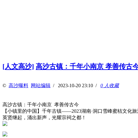
[人文高沙]
高沙古镇：千年小南京 孝善传古今
©
高沙曝料
网站编辑
/ 2023-10-20 23:10 /
0 人收藏
高沙古镇：千年小南京 孝善传古今
【小镇里的中国】千年古镇——2023湖南·洞口雪峰蜜桔文化
英贤继起，涌出新声，光耀宗祠之都！