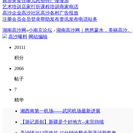
旅游
美食
住哪儿
民俗
特产
慢慢游
艺术培训
店家打折
课程培训
商家电话
高沙企业
高沙社区
高沙各村
广告投放
注册会员
会员登录
帮助
发布资讯
发布电话
站务
湖南高沙网
»
小南京论坛
›
湖南高沙网｜悠悠蓼水，美丽高沙。
高沙曝料
网站编辑
20111
积分
2066
帖子
7
精华
湘西南第一机场------武冈机场最新进展
【游记原创】新疆是个好地方--未完待续
高沙镇2013宣传片 15分钟诠释全新高沙新气象