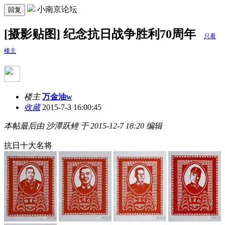
小南京论坛
回复
[摄影贴图] 纪念抗日战争胜利70周年
只看
楼主
楼主
万金油w
收藏
2015-7-3 16:00:45
本帖最后由 沙潭跃鲤 于 2015-12-7 18:20 编辑
抗日十大名将