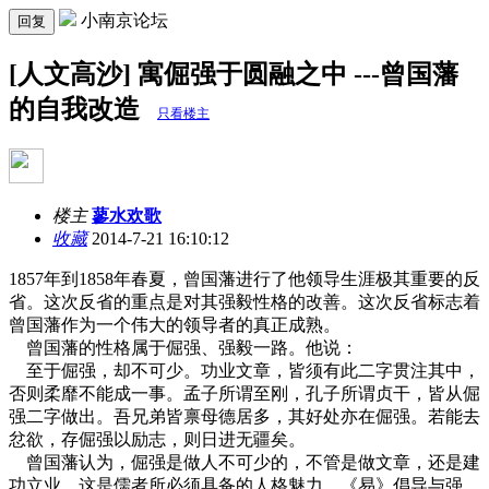
小南京论坛
回复
[人文高沙] 寓倔强于圆融之中 ---曾国藩
的自我改造
只看楼主
楼主
蓼水欢歌
收藏
2014-7-21 16:10:12
1857年到1858年春夏，曾国藩进行了他领导生涯极其重要的反
省。这次反省的重点是对其强毅性格的改善。这次反省标志着
曾国藩作为一个伟大的领导者的真正成熟。
曾国藩的性格属于倔强、强毅一路。他说：
至于倔强，却不可少。功业文章，皆须有此二字贯注其中，
否则柔靡不能成一事。孟子所谓至刚，孔子所谓贞干，皆从倔
强二字做出。吾兄弟皆禀母德居多，其好处亦在倔强。若能去
忿欲，存倔强以励志，则日进无疆矣。
曾国藩认为，倔强是做人不可少的，不管是做文章，还是建
功立业。这是儒者所必须具备的人格魅力。《易》倡导与强