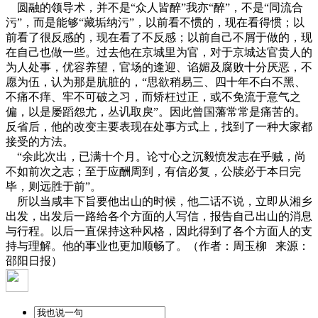
圆融的领导术，并不是“众人皆醉”我亦“醉”，不是“同流合
污”，而是能够“藏垢纳污”，以前看不惯的，现在看得惯；以
前看了很反感的，现在看了不反感；以前自己不屑于做的，现
在自己也做一些。过去他在京城里为官，对于京城达官贵人的
为人处事，优容养望，官场的逢迎、谄媚及腐败十分厌恶，不
愿为伍，认为那是肮脏的，“思欲稍易三、四十年不白不黑、
不痛不痒、牢不可破之习，而矫枉过正，或不免流于意气之
偏，以是屡蹈怨尤，丛讥取戾”。因此曾国藩常常是痛苦的。
反省后，他的改变主要表现在处事方式上，找到了一种大家都
接受的方法。
“余此次出，已满十个月。论寸心之沉毅愤发志在乎贼，尚
不如前次之志；至于应酬周到，有信必复，公牍必于本日完
毕，则远胜于前”。
所以当咸丰下旨要他出山的时候，他二话不说，立即从湘乡
出发，出发后一路给各个方面的人写信，报告自己出山的消息
与行程。以后一直保持这种风格，因此得到了各个方面人的支
持与理解。他的事业也更加顺畅了。（作者：周玉柳 来源：
邵阳日报）