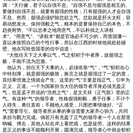
调：“天行健，君子以自强不息。”自强不息与倔强是相互的。
要做到自强不息，就要有倔强的性格；只有倔强的人才会自强
不息。然而，倔强必须铲除忿欲之气。忿欲就是肝火太旺，容
易动怒发火。保持强毅之气，根本的是要保持自己的本色，不
趋炎附势、“不以忠孝之地用意气，不以朴拙之人讲权
术”。“用意气”、“讲权术”都是官场必不可少的，而曾国藩一
直以来按照自己的个性行事，所以在江西的时候他就处处碰
壁。他在写给曾国荃的信中说道：
“大抵任天下之大事以气，气之郁积于中者厚，故倔强之
极，不能不流为忿激。”
他认为，担任天下大事的人，必须依靠“气”，“气”郁积在心
中特别厚，就是倔强的极致，换言之就是倔强过了一定的度，
其结果愤激之情就会产生。这里的“气”主要是指正气，引申为
正义、正道。一个为国家担当大任的领导者浑身必须充盈正
气，也是孟子所说的“浩然之气”，是文天祥《正气歌》里的正
气。有这种“气”的领导者，性格倔强刚毅，勇于任事；不计个
人得失，勇往直前；不顾他人感受，只图把事情做好。“正
气”需要导引。领导者所从事的事业需要大家齐心协力，共同
承担与戮力完成。倘若只有充盈了正气的领导者一个人在那里
呐喊、搏击，其他人站在岸上看把戏，也是徒劳。这样的结果
是正义的事业不能顺利开展，圆满完成，领导者心中就会郁积