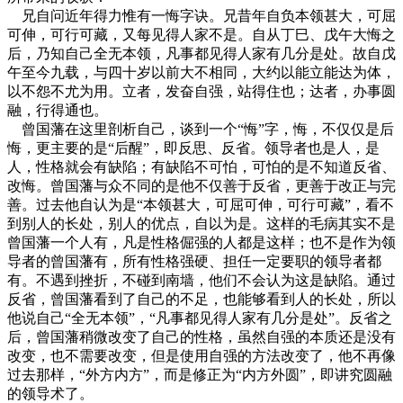
兄自问近年得力惟有一悔字诀。兄昔年自负本领甚大，可屈
可伸，可行可藏，又每见得人家不是。自从丁巳、戊午大悔之
后，乃知自己全无本领，凡事都见得人家有几分是处。故自戊
午至今九载，与四十岁以前大不相同，大约以能立能达为体，
以不怨不尤为用。立者，发奋自强，站得住也；达者，办事圆
融，行得通也。
曾国藩在这里剖析自己，谈到一个“悔”字，悔，不仅仅是后
悔，更主要的是“后醒”，即反思、反省。领导者也是人，是
人，性格就会有缺陷；有缺陷不可怕，可怕的是不知道反省、
改悔。曾国藩与众不同的是他不仅善于反省，更善于改正与完
善。过去他自认为是“本领甚大，可屈可伸，可行可藏”，看不
到别人的长处，别人的优点，自以为是。这样的毛病其实不是
曾国藩一个人有，凡是性格倔强的人都是这样；也不是作为领
导者的曾国藩有，所有性格强硬、担任一定要职的领导者都
有。不遇到挫折，不碰到南墙，他们不会认为这是缺陷。通过
反省，曾国藩看到了自己的不足，也能够看到人的长处，所以
他说自己“全无本领”，“凡事都见得人家有几分是处”。反省之
后，曾国藩稍微改变了自己的性格，虽然自强的本质还是没有
改变，也不需要改变，但是使用自强的方法改变了，他不再像
过去那样，“外方内方”，而是修正为“内方外圆”，即讲究圆融
的领导术了。