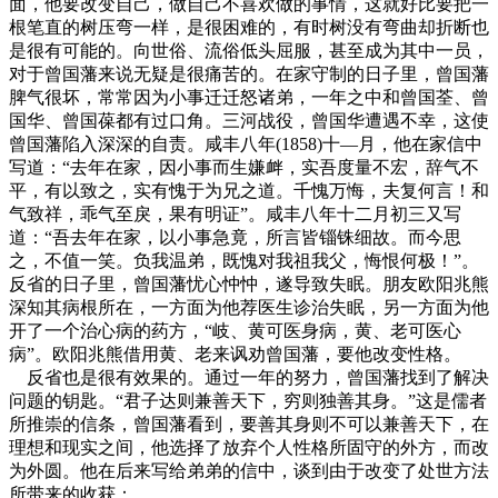
面，他要改变自己，做自己不喜欢做的事情，这就好比要把一
根笔直的树压弯一样，是很困难的，有时树没有弯曲却折断也
是很有可能的。向世俗、流俗低头屈服，甚至成为其中一员，
对于曾国藩来说无疑是很痛苦的。在家守制的日子里，曾国藩
脾气很坏，常常因为小事迁迁怒诸弟，一年之中和曾国荃、曾
国华、曾国葆都有过口角。三河战役，曾国华遭遇不幸，这使
曾国藩陷入深深的自责。咸丰八年(1858)十—月，他在家信中
写道：“去年在家，因小事而生嫌衅，实吾度量不宏，辞气不
平，有以致之，实有愧于为兄之道。千愧万悔，夫复何言！和
气致祥，乖气至戾，果有明证”。咸丰八年十二月初三又写
道：“吾去年在家，以小事急竟，所言皆锱铢细故。而今思
之，不值一笑。负我温弟，既愧对我祖我父，悔恨何极！”。
反省的日子里，曾国藩忧心忡忡，遂导致失眠。朋友欧阳兆熊
深知其病根所在，一方面为他荐医生诊治失眠，另一方面为他
开了一个治心病的药方，“岐、黄可医身病，黄、老可医心
病”。欧阳兆熊借用黄、老来讽劝曾国藩，要他改变性格。
反省也是很有效果的。通过一年的努力，曾国藩找到了解决
问题的钥匙。“君子达则兼善天下，穷则独善其身。”这是儒者
所推崇的信条，曾国藩看到，要善其身则不可以兼善天下，在
理想和现实之间，他选择了放弃个人性格所固守的外方，而改
为外圆。他在后来写给弟弟的信中，谈到由于改变了处世方法
所带来的收获：