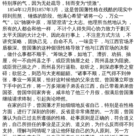
特别厚的气，因为无处疏导，转而变为“愤激”。
1854年12月到1857年3月 ，这是曾国藩性格在残酷的现实中
得到煎熬 、锤炼的阶段。他满心希望“诸将一心 ，万众一
气”，以“驰驱中原 ，渐望澄清”之大志。他理所当然地认为 ，
所有的人都会和他一样 ，不计个人得失同心协力致力于剿灭
太平天国的大计之中。因此在行事上 ，不注意方式方法 ，不
讲究策略 ，固执己见 ，自命不凡 ，一味蛮干 ，与江西官场矛
盾极深。曾国藩的这种倔强性格导致了他与江西官场的决裂
，做什么事都不顺手。“筹饷之事，如地丁、漕折、劝捐、抽
厘，何一不由州县之手，或臣营抽厘之处，而州县故为阻挠。
或臣营已捐之户，而州县另行逼勒。欲听之，则深虑事势之窒
碍；欲惩之，则恐与大吏相龃龉。”诸事不顺，正气得不到伸
张，事业一筹莫展，恰好这时候他的父亲去世。曾国藩立即放
下手中的工作，将一万多湖湘子弟丢在江西，自己带着弟弟曾
国荃、曾国华回家奔丧，咸丰给了他三个月假，假满后曾国藩
继续请求终制，引起舆论哗然。
在家的日子，曾国藩才开始细细地反省自己，特别是在性格
方面，进行了深刻的剖析。反省是非常痛楚的。一方面，曾国
藩认为自己过去所遵循的性格、处事原则是正确的，符合道义
的，自己所担任的事业是正义的、道义的，为什么反而得不到
支持、理解与同情呢？这让他怀疑自己的为人原则。另一方