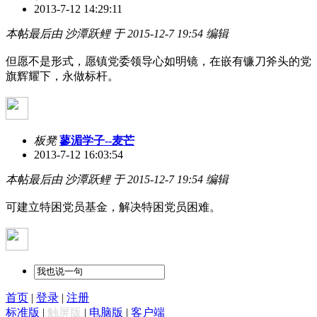
2013-7-12 14:29:11
本帖最后由 沙潭跃鲤 于 2015-12-7 19:54 编辑
但愿不是形式，愿镇党委领导心如明镜，在嵌有镰刀斧头的党
旗辉耀下，永做标杆。
板凳
蓼湄学子--麦芒
2013-7-12 16:03:54
本帖最后由 沙潭跃鲤 于 2015-12-7 19:54 编辑
可建立特困党员基金，解决特困党员困难。
首页
|
登录
|
注册
标准版
|
触屏版
|
电脑版
|
客户端