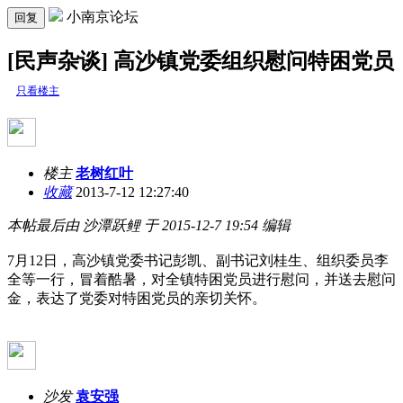
小南京论坛
回复
[民声杂谈] 高沙镇党委组织慰问特困党员
只看楼主
楼主
老树红叶
收藏
2013-7-12 12:27:40
本帖最后由 沙潭跃鲤 于 2015-12-7 19:54 编辑
7月12日，高沙镇党委书记彭凯、副书记刘桂生、组织委员李
全等一行，冒着酷暑，对全镇特困党员进行慰问，并送去慰问
金，表达了党委对特困党员的亲切关怀。
沙发
袁安强