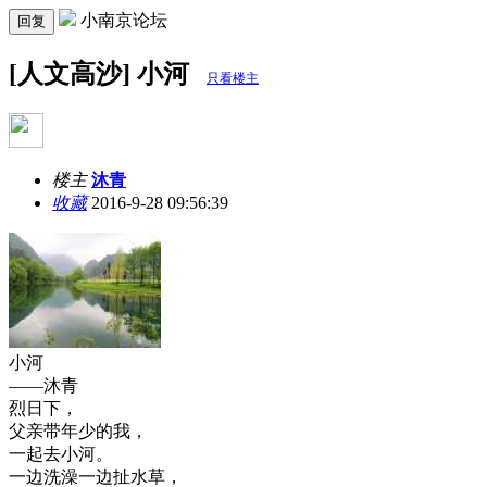
小南京论坛
回复
[人文高沙] 小河
只看楼主
楼主
沐青
收藏
2016-9-28 09:56:39
小河
——沐青
烈日下，
父亲带年少的我，
一起去小河。
一边洗澡一边扯水草，