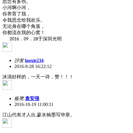
思念有多伤。
小河啊小河，
你养育了我，
令我思念给我欢乐。
无论身在哪个角落，
你都流在我的心窝！
．
．
于深圳光明
2016
09
28
沙发
laoxie234
2016-9-28 16:22:12
沐清好样的，一天一诗，赞！！！
板凳
袁安强
2016-10-19 11:00:11
江山代有才人出,蓼水翰墨写华章。