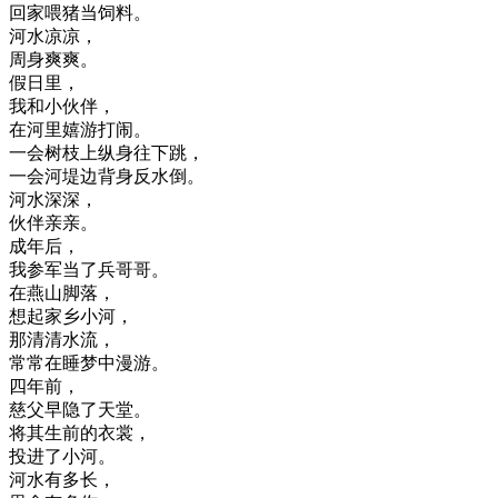
回家喂猪当饲料。
河水凉凉，
周身爽爽。
假日里，
我和小伙伴，
在河里嬉游打闹。
一会树枝上纵身往下跳，
一会河堤边背身反水倒。
河水深深，
伙伴亲亲。
成年后，
我参军当了兵哥哥。
在燕山脚落，
想起家乡小河，
那清清水流，
常常在睡梦中漫游。
四年前，
慈父早隐了天堂。
将其生前的衣裳，
投进了小河。
河水有多长，