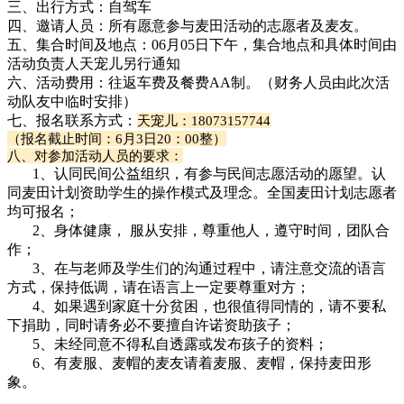
三、出行方式：自驾车
四、邀请人员：所有愿意参与麦田活动的志愿者及麦友。
五、集合时间及地点：06月05日下午，集合地点和具体时间由
活动负责人天宠儿另行通知
六、活动费用：往返车费及餐费
AA
制。（财务人员由此次活
动队友中临时安排
）
七、报名联系方式：
天宠儿：18073157744
（报名截止时间：
6月3日20：00整
）
八、对参加活动人员的要求：
1
、认同民间公益组织，有参与民间志愿活动的愿望。认
同麦田计划资助学生的操作模式及理念。全国麦田计划志愿者
均可报名；
2
、身体健康， 服从安排，尊重他人，遵守时间，团队合
作；
3
、在与老师及学生们的沟通过程中，请注意交流的语言
方式，保持低调，请在语言上一定要尊重对方；
4
、如果遇到家庭十分贫困，也很值得同情的，请不要私
下捐助，同时请务必不要擅自许诺资助孩子；
5
、未经同意不得私自透露或发布孩子的资料；
6
、有麦服、麦帽的麦友请着麦服、麦帽，保持麦田形
象。