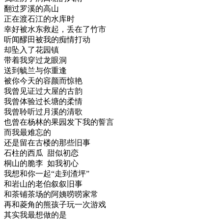
翻过罗溪的高山
正在渡石江的水库时
幸好被水东救起，丢在了竹市
听闻醪田被我的痴情打动
却坠入了花园镇
带着我穿过龙眼洞
送到毓兰与你重逢
被你今天的容颜而惊艳
我曾见证过大屋的古韵
我曾体验过长塘的柔情
我曾聆听过月溪的清歌
也曾在杨林的果园发下我的誓言
而我最难忘的
还是留在古楼的那些旧事
石柱的西瓜 甜似初恋
桐山的脆李 如我初心
我想和你一起“走到渣坪”
和岩山的老伯叙叙旧事
和茶铺茶场的阿姨唠唠家常
再和菱角的熊孩子玩一次游戏
其实我最想做的是