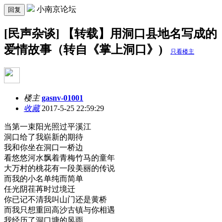
小南京论坛
回复
[民声杂谈] 【转载】用洞口县地名写成的
爱情故事（转自《掌上洞口》)
只看楼主
楼主
gasnv-01001
收藏
2017-5-25 22:59:29
当第一束阳光照过平溪江
洞口给了我崭新的期待
我和你坐在洞口一桥边
看悠悠河水飘着青梅竹马的童年
大万村的桃花有一段美丽的传说
而我的小名单纯而简单
任光阴荏苒时过境迁
你已记不清我叫山门还是黄桥
而我只想重回高沙古镇与你相遇
我经历了洞口塘的风雨