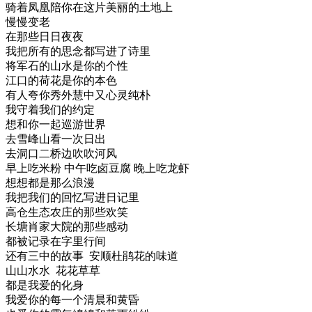
骑着凤凰陪你在这片美丽的土地上
慢慢变老
在那些日日夜夜
我把所有的思念都写进了诗里
将军石的山水是你的个性
江口的荷花是你的本色
有人夸你秀外慧中又心灵纯朴
我守着我们的约定
想和你一起巡游世界
去雪峰山看一次日出
去洞口二桥边吹吹河风
早上吃米粉 中午吃卤豆腐 晚上吃龙虾
想想都是那么浪漫
我把我们的回忆写进日记里
高仓生态农庄的那些欢笑
长塘肖家大院的那些感动
都被记录在字里行间
还有三中的故事 安顺杜鹃花的味道
山山水水 花花草草
都是我爱的化身
我爱你的每一个清晨和黄昏