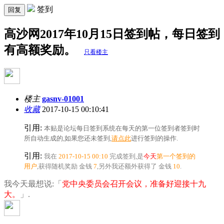
签到
回复
高沙网2017年10月15日签到帖，每日签到
有高额奖励。
只看楼主
楼主
gasnv-01001
收藏
2017-10-15 00:10:41
引用:
本贴是论坛每日签到系统在每天的第一位签到者签到时
所自动生成的,如果您还未签到,
请点此
进行签到的操作.
引用:
我在
2017-10-15 00:10
完成签到,是
今天
第一个签到的
用户
,获得随机奖励
金钱
7
,另外我还额外获得了
金钱
10
.
我今天最想说:「
党中央委员会召开会议，准备好迎接十九
大。
」.