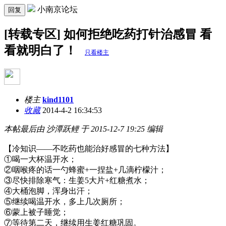
小南京论坛
回复
[转载专区] 如何拒绝吃药打针治感冒 看
看就明白了！
只看楼主
楼主
kind1101
收藏
2014-4-2 16:34:53
本帖最后由 沙潭跃鲤 于 2015-12-7 19:25 编辑
【冷知识——不吃药也能治好感冒的七种方法】
①喝一大杯温开水；
②咽喉疼的话一勺蜂蜜
+
一捏盐
+
几滴柠檬汁；
③尽快排除寒气：生姜
5
大片
+
红糖煮水；
④大桶泡脚，浑身出汗；
⑤继续喝温开水，多上几次厕所；
⑥蒙上被子睡觉；
⑦等待第二天，继续用生姜红糖巩固。