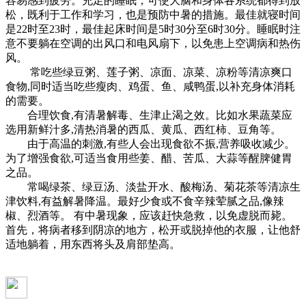
容易感到疲劳。充足的睡眠，可使大脑和身体各系统都得到放
松，既利于工作和学习，也是预防中暑的措施。最佳就寝时间
是22时至23时，最佳起床时间是5时30分至6时30分。睡眠时注
意不要躺在空调的出风口和电风扇下，以免患上空调病和热伤
风。
常吃些绿豆粥、莲子粥、凉面、凉菜、凉粉等清凉爽口
食物,同时适当吃些瘦肉、鸡蛋、鱼、咸鸭蛋,以补充身体消耗
的需要。
合理饮食,有清暑解毒、生津止渴之效。比如水果蔬菜应
选用新鲜汁多,清热消暑的西瓜、黄瓜、西红柿、豆角等。
由于高温的刺激,有些人会出现食欲不振,营养吸收减少。
为了增强食欲,可适当食用些姜、醋、苦瓜、大蒜等醒脾健胃
之品。
常喝绿茶、绿豆汤、淡盐开水、酸梅汤、菊花茶等清凉生
津饮料,有益解暑降温。最好少食或不食辛辣荤腻之品,像辣
椒、烈酒等。 有中暑现象，应该赶快急救，以免虚脱而毙。
首先，将病者移到阴凉的地方，松开或脱掉他的衣服，让他舒
适地躺着，用东西将头及肩部垫高。