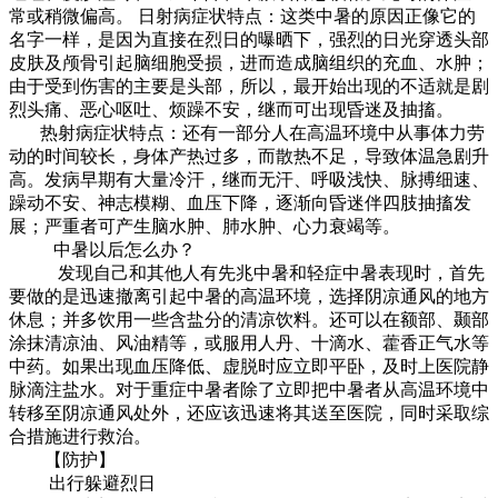
常或稍微偏高。 日射病症状特点：这类中暑的原因正像它的
名字一样，是因为直接在烈日的曝晒下，强烈的日光穿透头部
皮肤及颅骨引起脑细胞受损，进而造成脑组织的充血、水肿；
由于受到伤害的主要是头部，所以，最开始出现的不适就是剧
烈头痛、恶心呕吐、烦躁不安，继而可出现昏迷及抽搐。
热射病症状特点：还有一部分人在高温环境中从事体力劳
动的时间较长，身体产热过多，而散热不足，导致体温急剧升
高。发病早期有大量冷汗，继而无汗、呼吸浅快、脉搏细速、
躁动不安、神志模糊、血压下降，逐渐向昏迷伴四肢抽搐发
展；严重者可产生脑水肿、肺水肿、心力衰竭等。
中暑以后怎么办？
发现自己和其他人有先兆中暑和轻症中暑表现时，首先
要做的是迅速撤离引起中暑的高温环境，选择阴凉通风的地方
休息；并多饮用一些含盐分的清凉饮料。还可以在额部、颞部
涂抹清凉油、风油精等，或服用人丹、十滴水、藿香正气水等
中药。如果出现血压降低、虚脱时应立即平卧，及时上医院静
脉滴注盐水。对于重症中暑者除了立即把中暑者从高温环境中
转移至阴凉通风处外，还应该迅速将其送至医院，同时采取综
合措施进行救治。
【防护】
出行躲避烈日