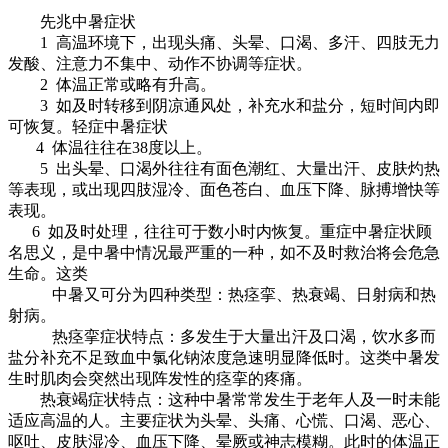
先兆中暑症状
1 高温环境下，出现头痛、头晕、口渴、多汗、四肢无力
发酸、注意力不集中、动作不协调等症状。
2 体温正常或略有升高。
3 如及时转移到阴凉通风处，补充水和盐分，短时间内即
可恢复。轻症中暑症状
4 体温往往在38度以上。
5 出头晕、口渴外往往有面色潮红、大量出汗、皮肤灼热
等表现，或出现四肢湿冷、面色苍白、血压下降、脉搏增快等
表现。
6 如及时处理，往往可于数小时内恢复。重症中暑症状顾
名思义，是中暑中情况最严重的一种，如不及时救治将会危急
生命。这类
中暑又可分为四种类型：热痉挛、热衰竭、日射病和热
射病。
热痉挛症状特点：多发生于大量出汗及口渴，饮水多而
盐分补充不足致血中氯化钠浓度急速明显降低时。这类中暑发
生时肌肉会突然出现阵发性的痉挛的疼痛。
热衰竭症状特点：这种中暑常常发生于老年人及一时未能
适应高温的人。主要症状为头晕、头痛、心慌、口渴、恶心、
呕吐、皮肤湿冷、血压下降、晕厥或神志模糊。此时的体温正