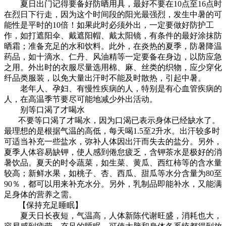
夏日出门记得要备好防晒用具，最好不要在10点至16点时
在烈日下行走，因为这个时间段的阳光最强烈，发生中暑的可
能性是平时的10倍！如果此时必须外出，一定要做好防护工
作，如打遮阳伞、戴遮阳帽、戴太阳镜，有条件的最好涂抹防
晒霜；准备充足的水和饮料。此外，在炎热的夏季，防暑降温
药品，如十滴水、仁丹、风油精等一定要备在身边，以防应急
之用。外出时的衣服尽量选用棉、麻、丝类的织物，应少穿化
纤品类服装，以免大量出汗时不能及时散热，引起中暑。
老年人、孕妇、有慢性疾病的人，特别是有心血管疾病的
人，在高温季节要尽可能地减少外出活动。
别等口渴了才喝水
不要等口渴了才喝水，因为口渴已表示身体已经缺水了。
最理想的是根据气温的高低，每天喝1.5至2升水。出汗较多时
可适当补充一些盐水，弥补人体因出汗而失去的盐分。另外，
夏季人体容易缺钾，使人感到倦怠疲乏，含钾茶水是极好的消
暑饮品。夏天的时令蔬菜，如生菜、黄瓜、西红柿等的含水量
较高；新鲜水果，如桃子、杏、西瓜、甜瓜等水分含量为80至
90％，都可以用来补充水分。另外，乳制品即能补水，又能满
足身体的营养之需。
【保持充足睡眠】
夏天日长夜短，气温高，人体新陈代谢旺盛，消耗也大，