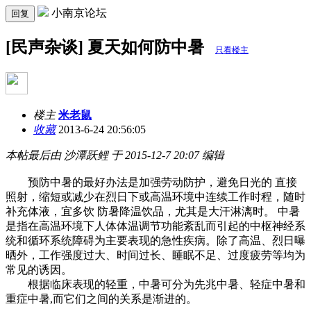
小南京论坛
回复
[民声杂谈] 夏天如何防中暑
只看楼主
楼主
米老鼠
收藏
2013-6-24 20:56:05
本帖最后由 沙潭跃鲤 于 2015-12-7 20:07 编辑
预防中暑的最好办法是加强劳动防护，避免日光的 直接
照射，缩短或减少在烈日下或高温环境中连续工作时程，随时
补充体液，宜多饮 防暑降温饮品，尤其是大汗淋漓时。 中暑
是指在高温环境下人体体温调节功能紊乱而引起的中枢神经系
统和循环系统障碍为主要表现的急性疾病。除了高温、烈日曝
晒外，工作强度过大、时间过长、睡眠不足、过度疲劳等均为
常见的诱因。
根据临床表现的轻重，中暑可分为先兆中暑、轻症中暑和
重症中暑,而它们之间的关系是渐进的。