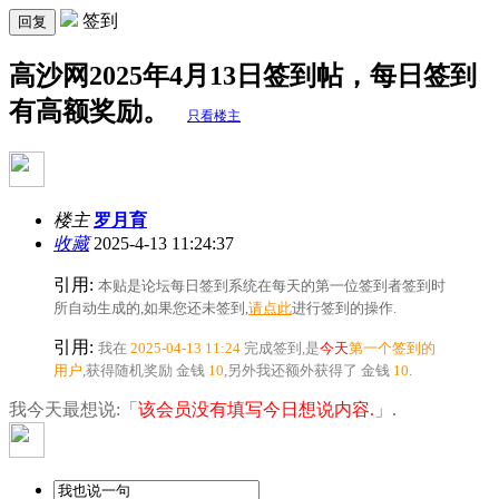
签到
回复
高沙网2025年4月13日签到帖，每日签到
有高额奖励。
只看楼主
楼主
罗月育
收藏
2025-4-13 11:24:37
引用:
本贴是论坛每日签到系统在每天的第一位签到者签到时
所自动生成的,如果您还未签到,
请点此
进行签到的操作.
引用:
我在
2025-04-13 11:24
完成签到,是
今天
第一个签到的
用户
,获得随机奖励
金钱
10
,另外我还额外获得了
金钱
10
.
我今天最想说:「
该会员没有填写今日想说内容.
」.