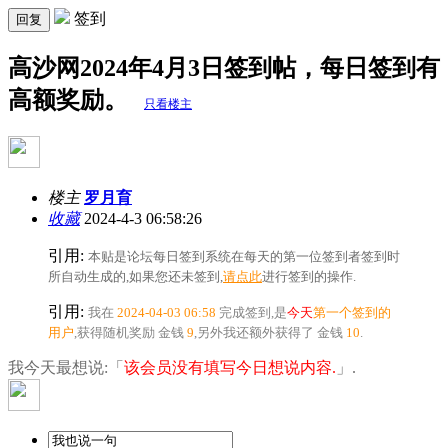
签到
回复
高沙网2024年4月3日签到帖，每日签到有
高额奖励。
只看楼主
楼主
罗月育
收藏
2024-4-3 06:58:26
引用:
本贴是论坛每日签到系统在每天的第一位签到者签到时
所自动生成的,如果您还未签到,
请点此
进行签到的操作.
引用:
我在
2024-04-03 06:58
完成签到,是
今天
第一个签到的
用户
,获得随机奖励
金钱
9
,另外我还额外获得了
金钱
10
.
我今天最想说:「
该会员没有填写今日想说内容.
」.