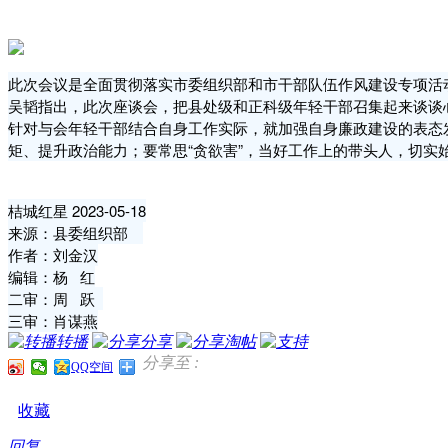
此次会议是全面贯彻落实市委组织部和市干部队伍作风建设专项活
吴韬指出，此次座谈会，把县处级和正科级年轻干部召集起来谈谈心
针对与会年轻干部结合自身工作实际，就加强自身廉政建设的表态
矩、提升政治能力；要常思“贪欲害”，当好工作上的带头人，切实
桔城红星 2023-05-18
来源：县委组织部
作者：刘金汉
编辑：杨 红
二审：周 跃
三审：肖谋燕
转播
分享
淘帖
分享至 :
QQ空间
收藏
回复