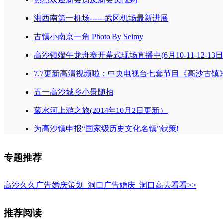
湘西南第一机场------武冈机场最新进展
古镇小南京一角 Photo By Seimy
高沙镇端午龙舟赛开幕式现场直播中(6月10-11-12-13日
7.7更新高清视频啦：中央电视台七套节目《高沙古镇
五一高沙城乡小景随拍
蓼水河上游之旅(2014年10月2日更新）
为高沙镇申报“国家级历史文化名镇”献策!
专题推荐
高沙久久广告婚庆策划_洞口广告婚庆_洞口高
去看看>>
推荐阅读