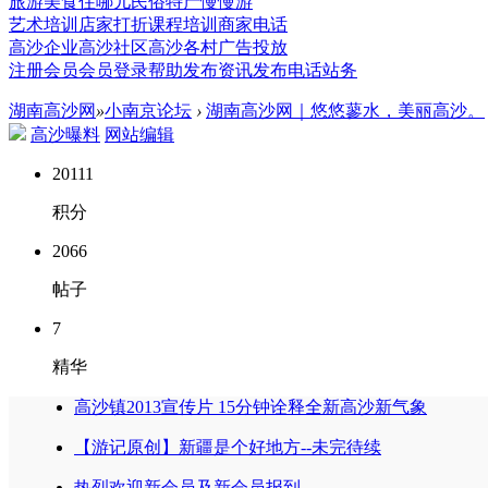
旅游
美食
住哪儿
民俗
特产
慢慢游
艺术培训
店家打折
课程培训
商家电话
高沙企业
高沙社区
高沙各村
广告投放
注册会员
会员登录
帮助
发布资讯
发布电话
站务
湖南高沙网
»
小南京论坛
›
湖南高沙网｜悠悠蓼水，美丽高沙。
高沙曝料
网站编辑
20111
积分
2066
帖子
7
精华
高沙镇2013宣传片 15分钟诠释全新高沙新气象
【游记原创】新疆是个好地方--未完待续
热烈欢迎新会员及新会员报到