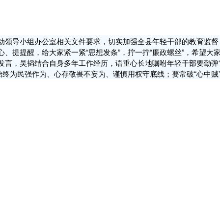
动领导小组办公室相关文件要求，切实加强全县年轻干部的教育监督
、提提醒，给大家紧一紧“思想发条”，拧一拧“廉政螺丝”，希望大
发言，吴韬结合自身多年工作经历，语重心长地嘱咐年轻干部要勤弹“
始终为民强作为、心存敬畏不妄为、谨慎用权守底线；要常破“心中贼