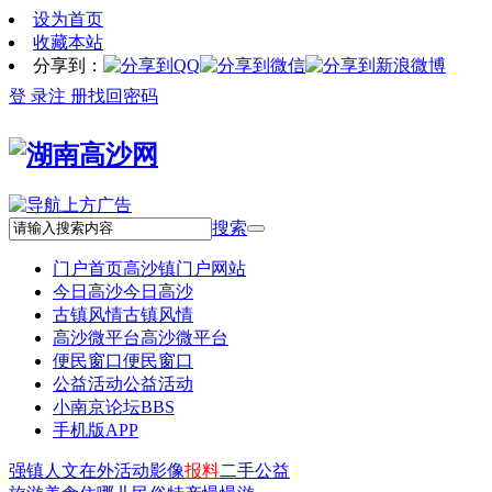
设为首页
收藏本站
分享到：
登 录
注 册
找回密码
搜索
门户首页
高沙镇门户网站
今日高沙
今日高沙
古镇风情
古镇风情
高沙微平台
高沙微平台
便民窗口
便民窗口
公益活动
公益活动
小南京论坛
BBS
手机版APP
强镇
人文
在外
活动
影像
报料
二手
公益