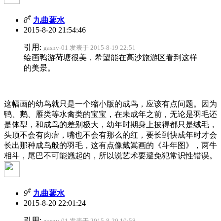
#
8
九曲蓼水
2015-8-20 21:54:46
引用:
gasnv-01 发表于 2015-8-19 22:51
绘画鸭游荷塘很美，希望能在高沙旅游区看到这样
的美景。
这幅画的幼鸟就只是一个缩小版的成鸟，应该有点问题。因为
鸭、鹅、雁类等水禽类的宝宝，在未成年之前，无论是羽毛还
是体型，和成鸟的差别极大，幼年时期身上披得都只是绒毛，
头顶不会有肉瘤，嘴也不会有那么的红，要长到快成年时才会
长出那种成鸟般的羽毛，这有点像戴嵩画的《斗年图》，两牛
相斗，尾巴不可能翘起的，所以说艺术要避免犯常识性错误。
#
9
九曲蓼水
2015-8-20 22:01:24
引用:
gasnv-01 发表于 2015-8-20 10:58