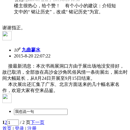
楼主很热心，给个赞！ 有个小小的建议：介绍短
文中的“ 铭让历史”，改成“ 铭记历史”为宜。
谢谢指正。
#
10
九曲蓼水
2015-8-20 22:07:22
接最新消息：本次书画展洞口方由于展出场地没安排好，
故已取消，全部放在高沙金沙角民俗风情一条街展出，展出时
间大幅延长，从8月24日开展至9月15日结束。
本次展出还汇集了广东、北京方面送来的几十幅名家名
作，欢迎大家有空来品鉴。
1
2
/ 2 页
下一页
首页
|
登录
|
注册